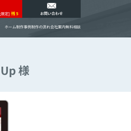
残 5
社限定]
ホーム
制作事例
制作の流れ
会社案内
無料相談
Up 様